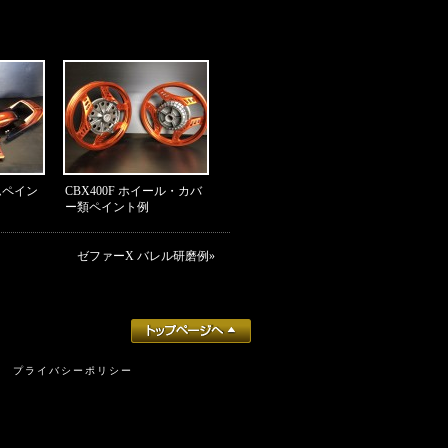
タムペイン
CBX400F ホイール・カバ
ー類ペイント例
ゼファーΧ バレル研磨例
»
プライバシーポリシー