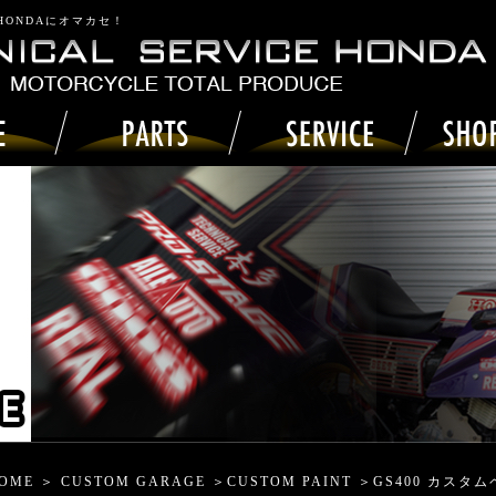
 HONDAにオマカセ！
OME
＞
CUSTOM GARAGE
＞
CUSTOM PAINT
＞GS400 カスタ