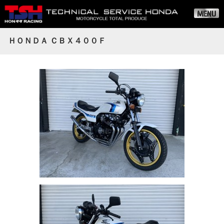
ＨＯＮＤＡ ＣＢＸ４００Ｆ