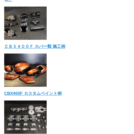
ＣＢＸ４００Ｆ カバー類 施工例
CBX400F カスタムペイント例