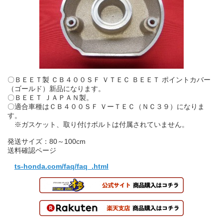
〇ＢＥＥＴ製 ＣＢ４００ＳＦ ＶＴＥＣ ＢＥＥＴ ポイントカバー
（ゴールド）新品になります。
〇ＢＥＥＴ ＪＡＰＡＮ製。
〇適合車種はＣＢ４００ＳＦ ＶーＴＥＣ（ＮＣ３９）になりま
す。
※ガスケット、取り付けボルトは付属されていません。
発送サイズ：80～100cm
送料確認ページ
ts-honda.com/faq/faq_.html