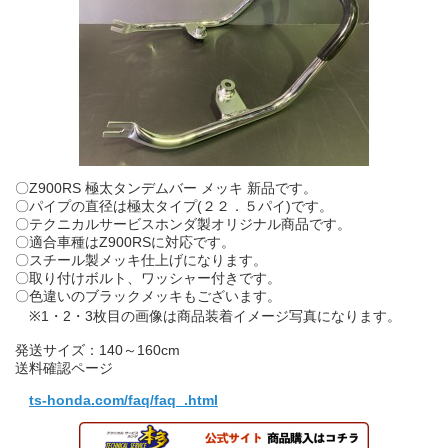
〇Z900RS 極太タンデムバー メッキ 新品です。
〇パイプの直径は極太タイプ(２２．５パイ)です。
〇テクニカルサービスホンダ製オリジナル商品です。
〇適合車種はZ900RSに対応です。
〇スチール製メッキ仕上げになります。
〇取り付けボルト、ワッシャー付きです。
〇色違いのブラックメッキもございます。
※1・2・3枚目の画像は商品装着イメージ写真になります。
発送サイズ：140～160cm
送料確認ページ
ts-honda.com/faq/faq_.html