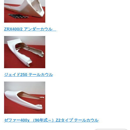
ZRX400/2 アンダーカウル
ジェイド250 テールカウル
ゼファー400χ （96年式～）Z2タイプ テールカウル