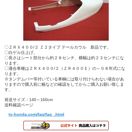
〇ＺＲＸ４００/２ Ｚ２タイプ テールカウル 新品です。
〇白ゲル仕上げ。
〇長さはシート部分から約２８センチ、横幅は約２３センチにな
ります。
〇適合車種はＺＲＸ４００/２（ＺＲ４００Ｅ）の～０８年式にな
ります。
※タンデムバー等付いている車輌には取り付けられない場合があ
りますので購入前に幅などの確認をしてからご購入お願い致しま
す。
発送サイズ：140～160cm
送料確認ページ
ts-honda.com/faq/faq_.html