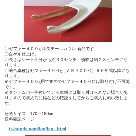
〇ゼファー４００χ 延長テールカウル 新品です。
〇白ゲル仕上げ。
〇長さはシート部分から約３０センチ、横幅は約２８センチにな
ります。
〇適合車種はゼファー４００χ（ＺＲ４００Ｃ）９６年式以降にな
ります。
※ゼファー４００χ用ですのでゼファー４００には取り付け不可能
です。
※タンデムバー等付いている車輌には取り付けられない場合があ
りますので購入前に幅などの確認をしてからご購入お願い致しま
す。
発送サイズ：170～180cm
送料確認ページ
ts-honda.com/faq/faq_.html