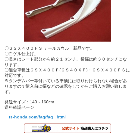
〇ＧＳＸ４００ＦＳ テールカウル 新品です。
〇白ゲル仕上げ。
〇長さはシート部分から約２１センチ、横幅は約３０センチにな
ります。
〇適合車種はＧＳＸ４００Ｆ(ＧＳ４０ＸＦ)・ＧＳＸ４００ＦＳに
対応です。
※タンデムバー等付いている車輌には取り付けられない場合があ
りますので購入前に幅などの確認をしてからご購入お願い致しま
す。
発送サイズ：140～160cm
送料確認ページ
ts-honda.com/faq/faq_.html