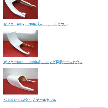
ゼファー400χ （96年式～） テールカウル
ゼファー400 （～95年式） ロング延長テールカウル
XJ400 D/E Z2タイプ テールカウル