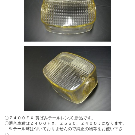
〇Ｚ４００ＦＸ 黄ばみテールレンズ 新品です。
〇適合車種はＺ４００ＦＸ、Ｚ５５０、Ｚ４００Ｊになります。
※テール球は付いておりませんので純正の物等をお使い下さ
い。