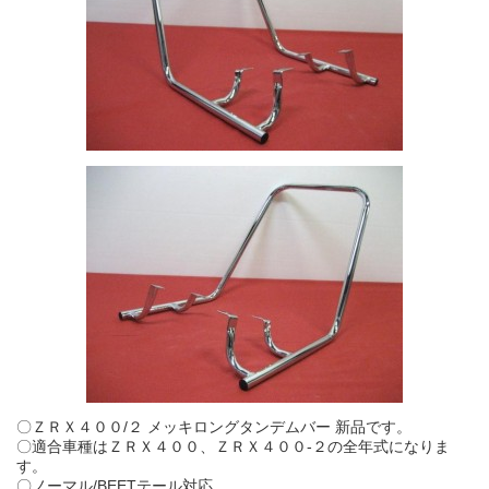
〇ＺＲＸ４００/２ メッキロングタンデムバー 新品です。
〇適合車種はＺＲＸ４００、ＺＲＸ４００-２の全年式になりま
す。
〇ノーマル/BEETテール対応