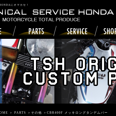
 HONDAにオマカセ！
OME
＞
PARTS
＞
その他
＞CBR400F メッキロングタンデムバー