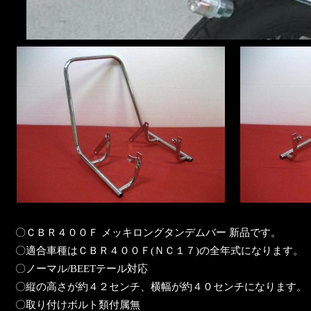
〇ＣＢＲ４００Ｆ メッキロングタンデムバー 新品です。
〇適合車種はＣＢＲ４００Ｆ(ＮＣ１７)の全年式になります。
〇ノーマル/BEETテール対応
〇縦の高さが約４２センチ、横幅が約４０センチになります。
〇取り付けボルト類付属無