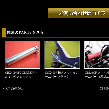
関連のPARTSを見る
CBX400F/F2 CBX550F ア
GSX400F 極太メッキタン
CBR400F メッ
ルミ中空スロットル
デムバー ブラック
デムバー （黒ゴ
«
汎用 旗棒 96cm
CBR