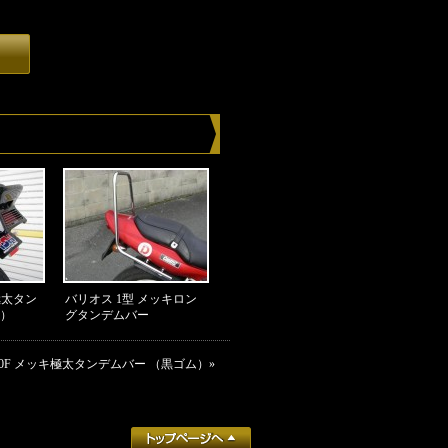
キ極太タン
バリオス 1型 メッキロン
ム）
グタンデムバー
400F メッキ極太タンデムバー （黒ゴム）
»