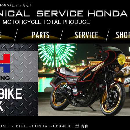
 HONDAにオマカセ！
OME
＞
BIKE
＞
HONDA
＞CBX400F 1型 青白