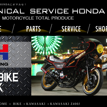
 HONDAにオマカセ！
OME
＞
BIKE
＞
KAWASAKI
＞KAWASAKI Z400J