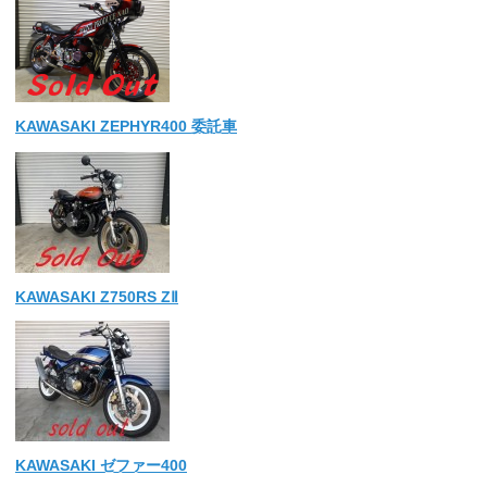
KAWASAKI ZEPHYR400 委託車
KAWASAKI Z750RS ZⅡ
KAWASAKI ゼファー400