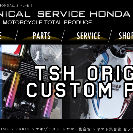
 HONDAにオマカセ！
OME
＞
PARTS
＞
エキゾースト
＞
ヤマト集合管
＞ヤマト集合管 ゼファー